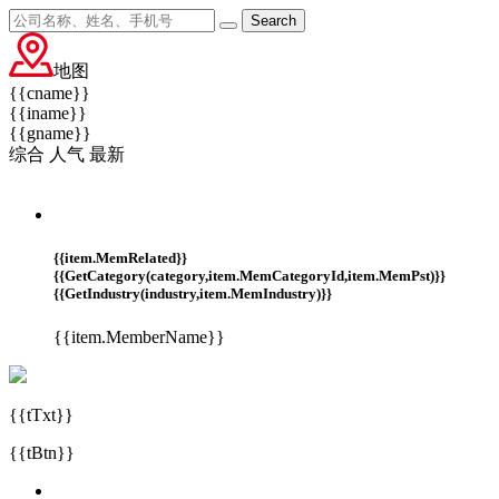
Search
地图
{{cname}}
{{iname}}
{{gname}}
综合
人气
最新
{{item.MemRelated}}
{{GetCategory(category,item.MemCategoryId,item.MemPst)}}
{{GetIndustry(industry,item.MemIndustry)}}
{{item.MemberName}}
{{tTxt}}
{{tBtn}}